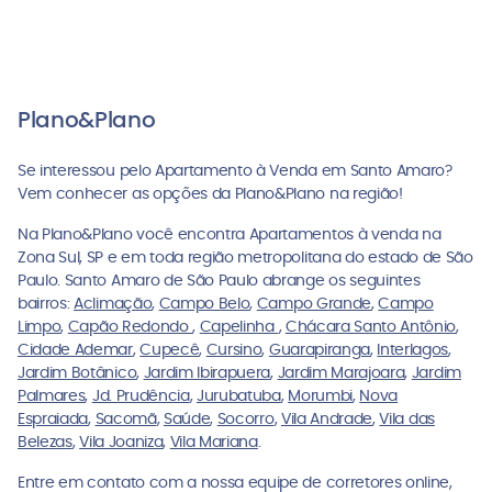
Plano&Plano
Se interessou pelo Apartamento à Venda em Santo Amaro?
Vem conhecer as opções da Plano&Plano na região!
Na Plano&Plano você encontra Apartamentos à venda na
Zona Sul, SP e em toda região metropolitana do estado de São
Paulo. Santo Amaro de São Paulo abrange os seguintes
bairros:
Aclimação
,
Campo Belo
,
Campo Grande
,
Campo
Limpo
,
Capão Redondo
,
Capelinha
,
Chácara Santo Antônio
,
Cidade Ademar
,
Cupecê
,
Cursino
,
Guarapiranga
,
Interlagos
,
Jardim Botânico
,
Jardim Ibirapuera
,
Jardim Marajoara
,
Jardim
Palmares
,
Jd. Prudência
,
Jurubatuba
,
Morumbi
,
Nova
Espraiada
,
Sacomã
,
Saúde
,
Socorro
,
Vila Andrade
,
Vila das
Belezas
,
Vila Joaniza
,
Vila Mariana
.
Entre em contato com a nossa equipe de corretores online,