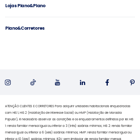
Lojas Plano&Plano
Plano&Corretores
ATENÇÃO CLIENTES E CORRETORES Para adquirir unidades habitacionais enquadradas
com HIS 1, HIS 2 (Habitação de Interesse Social) ou HMP (Habitação de Moradia
Popular), é necessário observar as condições e os enquadramentos definidos por lei: HIS
1: renda familiar mensal igual ou inferior a 3 (três) salários mínimos; HIS 2: renda familiar
mensal igual ou inferior a 6 (seis) salários mínimos; HMP: renda familiar mensal igual ou
inferior a 10 (dez) salários mínimos; R2V: sem limitador de renda familiar mensal.