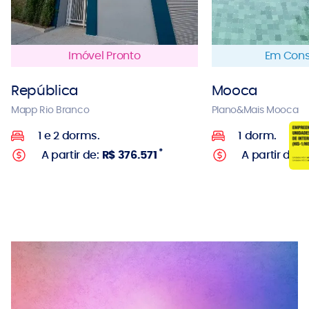
Imóvel Pronto
Em Cons
República
Mooca
Mapp Rio Branco
Plano&Mais Mooca
1 e 2 dorms.
1 dorm.
*
A partir de:
R$ 376.571
A partir de:
R