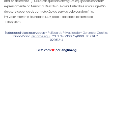
análise de crédito. (8) As áreas que são entregues equipadas constam
expressamente no Memorial Descritivo. A área ilustrada é uma sugestão
de uso, e depende de contratação do serviço pelo condomínio.
(*) Valor referente à unidade 1307, torre B da tabela referente ao
Julho/2026.
Todos os direitos reservados -
Política de Privacidade
-
Gerenciar Cookies
- Plano&Plano
Reclame Aqui
. CNPJ: 24.230.275/0001-80 CRECI – J:
023612-J
Feito com
por:
engine.ag