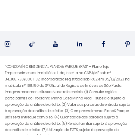
“CONDOMÍNIO RESIDENCIAL PLANO & PARQUE BRÁS" – Plano Tejo
Empreendimentos Imobiliários Ltda, inscrita no CNPJ/MF sob nº
34.308.738/0001-32. Incorporação registrada sob R.02 em 05/12/2023 na
matrícula nº 169.190 do 3º Oficial de Registro de Imóveis de São Paulo.
Imagens meramente ilustrativas e referenciais. (1) Consulte regiões
participantes do Programa Minha Casa Minha Vida - subsídio sujeito à
aprovação da análise de crédito. (2) Valor das parcelas de entrada sujeito
à aprovação da análise de crédito. (3) O empreendimento Plano&Parque
Brás será entregue com piso. (4) Quantidade das parcelas sujeito à
aprovação da análise de crédito. (5) Renda familiar sujeito à aprovação
da análise de crédito. (7) Utilização do FGTS, sujeito à aprovação da