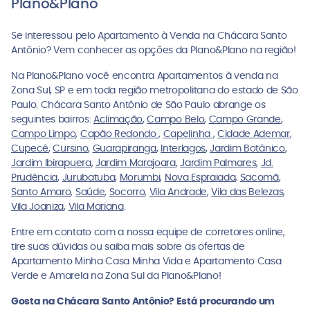
Plano&Plano
Se interessou pelo Apartamento à Venda na Chácara Santo
Antônio? Vem conhecer as opções da Plano&Plano na região!
Na Plano&Plano você encontra Apartamentos à venda na
Zona Sul, SP e em toda região metropolitana do estado de São
Paulo. Chácara Santo Antônio de São Paulo abrange os
seguintes bairros:
Aclimação
,
Campo Belo
,
Campo Grande
,
Campo Limpo
,
Capão Redondo
,
Capelinha
,
Cidade Ademar
,
Cupecê
,
Cursino
,
Guarapiranga
,
Interlagos
,
Jardim Botânico
,
Jardim Ibirapuera
,
Jardim Marajoara
,
Jardim Palmares
,
Jd.
Prudência
,
Jurubatuba
,
Morumbi
,
Nova Espraiada
,
Sacomã
,
Santo Amaro
,
Saúde
,
Socorro
,
Vila Andrade
,
Vila das Belezas
,
Vila Joaniza
,
Vila Mariana
.
Entre em contato com a nossa equipe de corretores online,
tire suas dúvidas ou saiba mais sobre as ofertas de
Apartamento Minha Casa Minha Vida e Apartamento Casa
Verde e Amarela na Zona Sul da Plano&Plano!
Gosta na Chácara Santo Antônio? Está procurando um