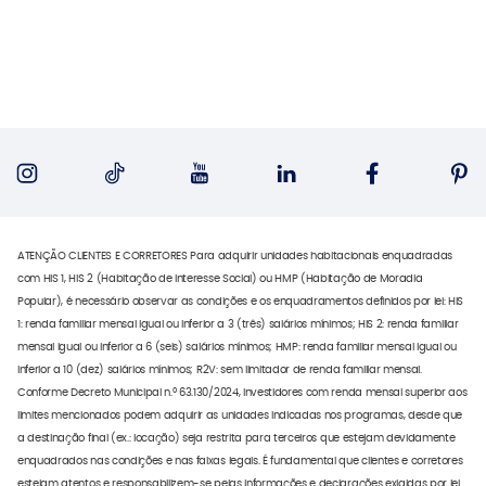
ATENÇÃO CLIENTES E CORRETORES Para adquirir unidades habitacionais enquadradas
com HIS 1, HIS 2 (Habitação de Interesse Social) ou HMP (Habitação de Moradia
Popular), é necessário observar as condições e os enquadramentos definidos por lei: HIS
1: renda familiar mensal igual ou inferior a 3 (três) salários mínimos; HIS 2: renda familiar
mensal igual ou inferior a 6 (seis) salários mínimos; HMP: renda familiar mensal igual ou
inferior a 10 (dez) salários mínimos; R2V: sem limitador de renda familiar mensal.
Conforme Decreto Municipal n.º 63.130/2024, investidores com renda mensal superior aos
limites mencionados podem adquirir as unidades indicadas nos programas, desde que
a destinação final (ex.: locação) seja restrita para terceiros que estejam devidamente
enquadrados nas condições e nas faixas legais. É fundamental que clientes e corretores
estejam atentos e responsabilizem-se pelas informações e declarações exigidas por lei.