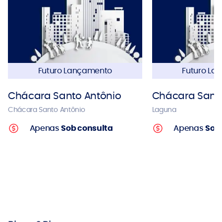
Futuro Lançamento
Futuro La
Chácara Santo Antônio
Chácara Santo
Chácara Santo Antônio
Laguna
Apenas
Sob consulta
Apenas
Sob