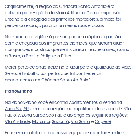
Originalmente, a região da Chácara Santo Antônio era
coberta por resquício da Mata Atlântica. Com a expansão
urbana e a chegada dos primeiros moradores, a mata foi
perdendo espaço para as primeiras ruas e casas.
No entanto, a região só passou por uma rápida expansão
com a chegada dos imigrantes alemães, que vieram atuar
nas grandes indústrias que se instalaram naquela área, como
a Bayer, a Basf, a Philips e a Pfizer.
Morar perto de onde trabalha é ideal para a qualidade de vida.
Se você trabalha por perto, que tal conhecer os
apartamentos na Chácara Santo Antônio
?
Plano&Plano
Na Plano&Plano você encontra
Apartamentos à venda na
Zona Sul, SP
e em toda região metropolitana do estado de São
Paulo. A Zona Sul de São Paulo abrange as seguintes regiões:
Vila Andrade
,
Morumbi
,
Sacomã
,
Vila Sônia
e
Cupecê
Entre em contato com a nossa equipe de corretores online,