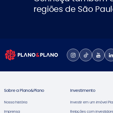
regiões de São Pau
Sobre a Plano&Plano
Investimento
Nossa história
Investir em um imóvel Pl
Imprensa
Relações com investidore