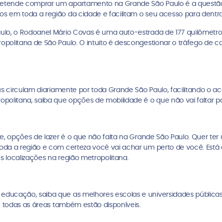
etende comprar um apartamento na Grande São Paulo é a questão 
 em toda a região da cidade e facilitam o seu acesso para dentro
lo, o Rodoanel Mário Covas é uma auto-estrada de 177 quilômetros
politana de São Paulo. O intuito é descongestionar o tráfego de 
us circulam diariamente por toda Grande São Paulo, facilitando o a
politana, saiba que opções de mobilidade é o que não vai faltar p
e, opções de lazer é o que não falta na Grande São Paulo. Quer ter
a a região e com certeza você vai achar um perto de você. Está af
 localizações na região metropolitana.
ducação, saiba que as melhores escolas e universidades públicas 
e todas as áreas também estão disponíveis.