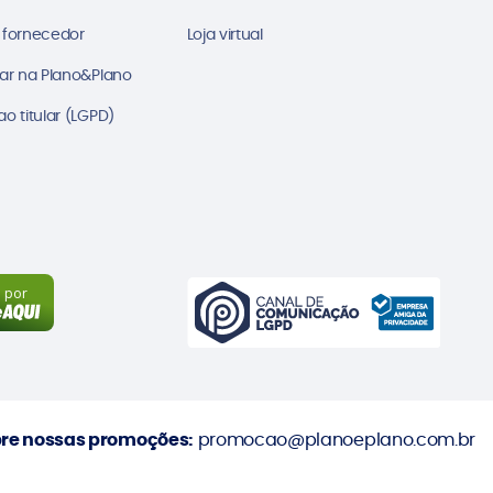
 fornecedor
Loja virtual
ar na Plano&Plano
o titular (LGPD)
a por
re nossas promoções:
promocao@planoeplano.com.br