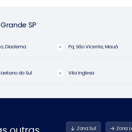
a Grande SP
ro, Diadema
Pq. São Vicente, Mauá
Caetano do Sul
Vila Inglesa
s outras
Zona Sul
Zona L