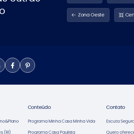
lo
Zona Oeste
Cen
Conteúdo
Contato
ano&Plano
Programa Minha Casa Minha Vida
Escuta Segur
s (RI)
Programa Casa Paulista
Quero oferec