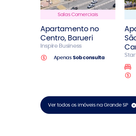
Salas Comerciais
Apartamento no
Ap
Centro, Barueri
Sã
Inspire Business
Ca
Star
Apenas
Sob consulta
Ver todos os imóveis na Grande SP