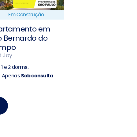
Em Construção
artamento em
o Bernardo do
mpo
t Joy
1 e 2 dorms.
Apenas
Sob consulta