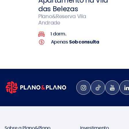
Apartamento na Vila
das Belezas
Plano&Reserva Vila
Andrade
1 dorm.
Apenas
Sob consulta
Sobre a Plano&Plano
Investimento