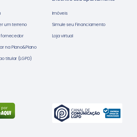
a
Imóveis
er um terreno
Simule seu Financiamento
 fornecedor
Loja virtual
ar na Plano&Plano
o titular (LGPD)
a por