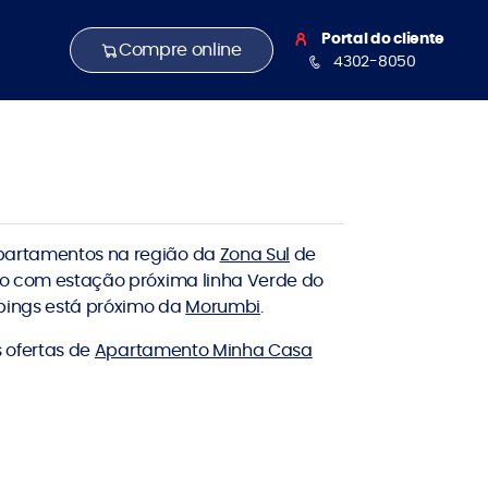
Portal do cliente
Compre online
4302-8050
apartamentos na região da
Zona Sul
de
do com estação próxima linha Verde do
ppings está próximo da
Morumbi
.
s ofertas de
Apartamento Minha Casa