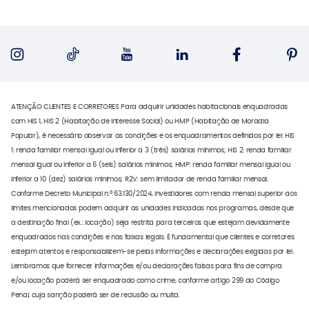
ATENÇÃO CLIENTES E CORRETORES Para adquirir unidades habitacionais enquadradas
com HIS 1, HIS 2 (Habitação de Interesse Social) ou HMP (Habitação de Moradia
Popular), é necessário observar as condições e os enquadramentos definidos por lei: HIS
1: renda familiar mensal igual ou inferior a 3 (três) salários mínimos; HIS 2: renda familiar
mensal igual ou inferior a 6 (seis) salários mínimos; HMP: renda familiar mensal igual ou
inferior a 10 (dez) salários mínimos; R2V: sem limitador de renda familiar mensal.
Conforme Decreto Municipal n.º 63.130/2024, investidores com renda mensal superior aos
limites mencionados podem adquirir as unidades indicadas nos programas, desde que
a destinação final (ex.: locação) seja restrita para terceiros que estejam devidamente
enquadrados nas condições e nas faixas legais. É fundamental que clientes e corretores
estejam atentos e responsabilizem-se pelas informações e declarações exigidas por lei.
Lembramos que fornecer informações e/ou declarações falsas para fins de compra
e/ou locação poderá ser enquadrado como crime, conforme artigo 299 do Código
Penal, cuja sanção poderá ser de reclusão ou multa.