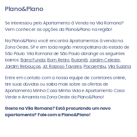
Plano&Plano
Se interessou pelo Apartamento à Venda na Vila Romana?
Vem conhecer as opções da Plano&Plano na região!
Na Plano&Plano você encontra Apartamentos à venda na
Zona Oeste, SP e em toda região metropolitana do estado de
São Paulo. Vila Romana de São Paulo abrange os seguintes
bairros:
Barra Funda
,
Bom Retiro
,
Butantã
,
Jardim Celeste
,
Jardim Rebouças
,
Jd. Raposo Tavares
,
Pacaembu
,
Vila Suzana
.
Entre em contato com a nossa equipe de corretores online,
tire suas dúvidas ou saiba mais sobre as ofertas de
Apartamento Minha Casa Minha Vida e Apartamento Casa
Verde e Amarela na Zona Oeste da Plano&Plano!
Gosta na Vila Romana? Está procurando um novo
apartamento? Fale com a Plano&Plano!