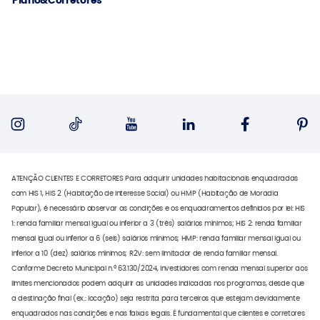
Plano&Corretores
ATENÇÃO CLIENTES E CORRETORES Para adquirir unidades habitacionais enquadradas
com HIS 1, HIS 2 (Habitação de Interesse Social) ou HMP (Habitação de Moradia
Popular), é necessário observar as condições e os enquadramentos definidos por lei: HIS
1: renda familiar mensal igual ou inferior a 3 (três) salários mínimos; HIS 2: renda familiar
mensal igual ou inferior a 6 (seis) salários mínimos; HMP: renda familiar mensal igual ou
inferior a 10 (dez) salários mínimos; R2V: sem limitador de renda familiar mensal.
Conforme Decreto Municipal n.º 63.130/2024, investidores com renda mensal superior aos
limites mencionados podem adquirir as unidades indicadas nos programas, desde que
a destinação final (ex.: locação) seja restrita para terceiros que estejam devidamente
enquadrados nas condições e nas faixas legais. É fundamental que clientes e corretores