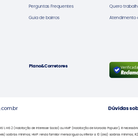
Perguntas Frequentes
Quero trabalh
Guia de bairros
Atendimento a
Plano&Corretores
Verificad
.com.br
Dúvidas sob
 HIS 2 (Habitação de Interesse Social) ou HMP (Habitação de Moradia Popular), é necessário o
 6 (seis) salários mínimos; HMP: renda familiar mensal igual ou inferior a 10 (dez) salários mínimos