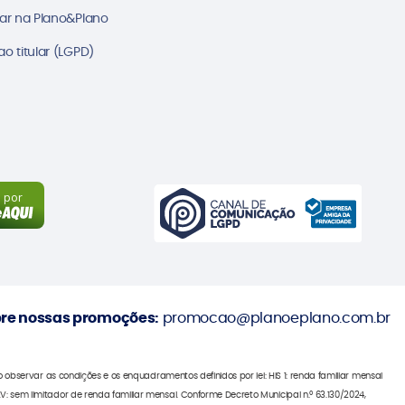
ar na Plano&Plano
o titular (LGPD)
a por
re nossas promoções:
promocao@planoeplano.com.br
bservar as condições e os enquadramentos definidos por lei: HIS 1: renda familiar mensal
; R2V: sem limitador de renda familiar mensal. Conforme Decreto Municipal n.º 63.130/2024,