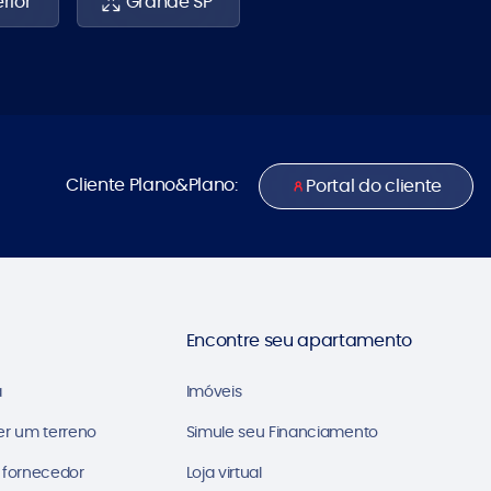
erior
Grande SP
Cliente Plano&Plano:
Portal do cliente
Encontre seu apartamento
a
Imóveis
er um terreno
Simule seu Financiamento
 fornecedor
Loja virtual