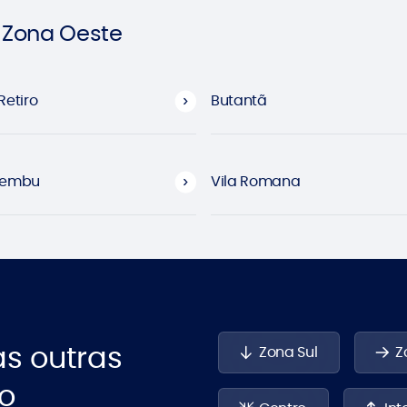
a Zona Oeste
etiro
Butantã
aembu
Vila Romana
s outras
Zona Sul
Z
lo