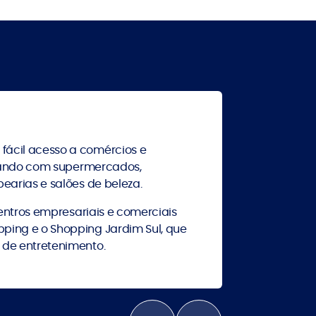
ácil acesso a comércios e
ntando com supermercados,
earias e salões de beleza.
centros empresariais e comerciais
ing e o Shopping Jardim Sul, que
 de entretenimento.