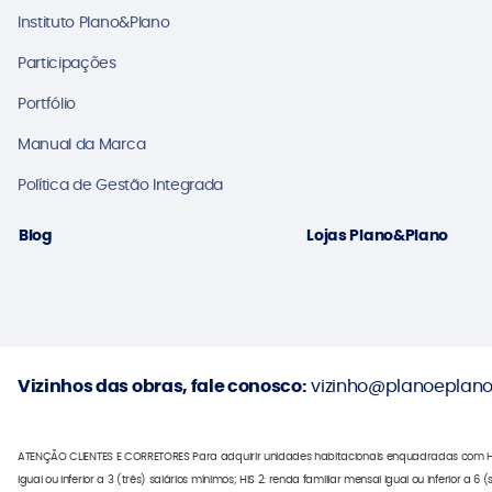
Instituto Plano&Plano
Participações
Portfólio
Manual da Marca
Política de Gestão Integrada
Blog
Lojas Plano&Plano
Vizinhos das obras, fale conosco:
vizinho@planoeplano
ATENÇÃO CLIENTES E CORRETORES Para adquirir unidades habitacionais enquadradas com HIS 1,
igual ou inferior a 3 (três) salários mínimos; HIS 2: renda familiar mensal igual ou inferior a