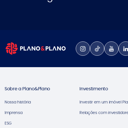
Sobre a Plano&Plano
Investimento
Nossa história
Investir em um imóvel Pl
Imprensa
Relações com investidore
ESG