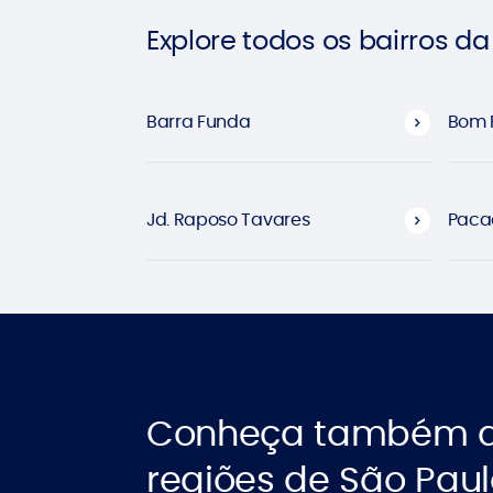
Explore todos os bairros d
Barra Funda
Bom R
Jd. Raposo Tavares
Pac
Conheça também a
regiões de São Pau