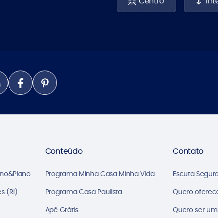
Centro
Int
Conteúdo
Contato
ano&Plano
Programa Minha Casa Minha Vida
Escuta Segur
s (RI)
Programa Casa Paulista
Quero oferec
Apê Grátis
Quero ser um