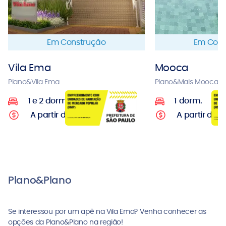
Em Construção
Em Cons
Vila Ema
Mooca
Plano&Vila Ema
Plano&Mais Mooca
1 e 2 dorms.
1 dorm.
*
A partir de:
R$ 233.950
A partir de:
R
Plano&Plano
Se interessou por um apê na Vila Ema? Venha conhecer as
opções da Plano&Plano na região!