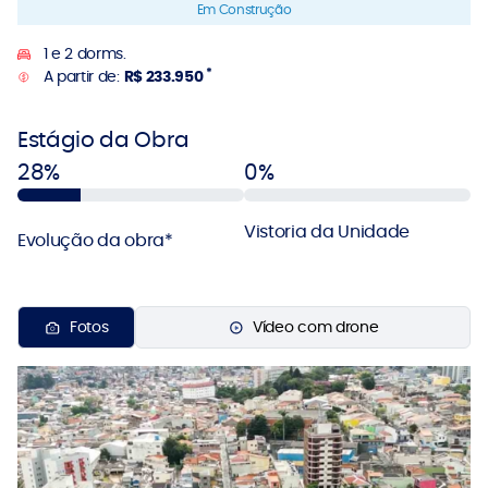
Em Construção
1 e 2 dorms.
*
A partir de:
R$ 233.950
Estágio da Obra
28%
0%
Vistoria da Unidade
Evolução da obra*
Fotos
Vídeo com drone