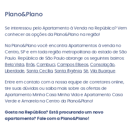
Plano&Plano
Se interessou pelo Apartamento à Venda na República? Vem
conhecer as opções da Plano&Plano na região!
Na Plano&Plano você encontra Apartamentos à venda no
Centro, SP e em toda região metropolitana do estado de São
Paulo. República de São Paulo abrange os seguintes bairros:
Bela Vista
,
Brás
,
Cambuci
,
Campos Elíseos
,
Consolação
,
Liberdade
,
Santa Cecília
,
Santa Ifigênia
,
Sé
,
Vila Buarque
.
Entre em contato com a nossa equipe de corretores online,
tire suas dúvidas ou saiba mais sobre as ofertas de
Apartamento Minha Casa Minha Vida e Apartamento Casa
Verde e Amarela na Centro da Plano&Plano!
Gosta na República? Está procurando um novo
apartamento? Fale com a Plano&Plano!