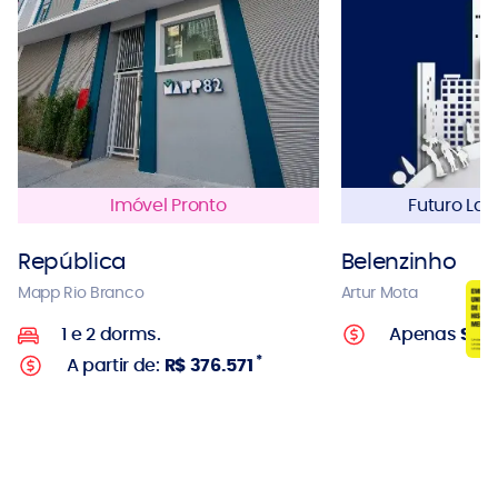
Imóvel Pronto
Futuro La
República
Belenzinho
Mapp Rio Branco
Artur Mota
1 e 2 dorms.
Apenas
Sob
*
A partir de:
R$ 376.571