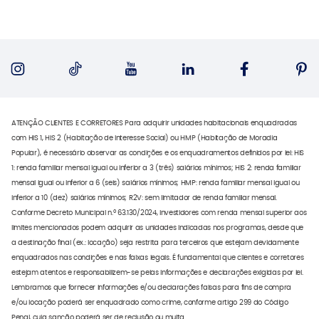
ATENÇÃO CLIENTES E CORRETORES Para adquirir unidades habitacionais enquadradas
com HIS 1, HIS 2 (Habitação de Interesse Social) ou HMP (Habitação de Moradia
Popular), é necessário observar as condições e os enquadramentos definidos por lei: HIS
1: renda familiar mensal igual ou inferior a 3 (três) salários mínimos; HIS 2: renda familiar
mensal igual ou inferior a 6 (seis) salários mínimos; HMP: renda familiar mensal igual ou
inferior a 10 (dez) salários mínimos; R2V: sem limitador de renda familiar mensal.
Conforme Decreto Municipal n.º 63.130/2024, investidores com renda mensal superior aos
limites mencionados podem adquirir as unidades indicadas nos programas, desde que
a destinação final (ex.: locação) seja restrita para terceiros que estejam devidamente
enquadrados nas condições e nas faixas legais. É fundamental que clientes e corretores
estejam atentos e responsabilizem-se pelas informações e declarações exigidas por lei.
Lembramos que fornecer informações e/ou declarações falsas para fins de compra
e/ou locação poderá ser enquadrado como crime, conforme artigo 299 do Código
Penal, cuja sanção poderá ser de reclusão ou multa.