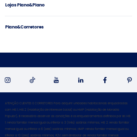
Lojas Plano&Plano
Plano&Corretores
ATENÇÃO CLIENTES E CORRETORES Para adquirir unidades habitacionais enquadradas
com HIS 1, HIS 2 (Habitação de Interesse Social) ou HMP (Habitação de Moradia
Popular), é necessário observar as condições e os enquadramentos definidos por lei: HIS
1: renda familiar mensal igual ou inferior a 3 (três) salários mínimos; HIS 2: renda familiar
mensal igual ou inferior a 6 (seis) salários mínimos; HMP: renda familiar mensal igual ou
inferior a 10 (dez) salários mínimos; R2V: sem limitador de renda familiar mensal.