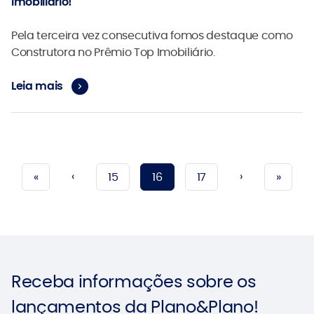
Imobiliário!
Pela terceira vez consecutiva fomos destaque como
Construtora no Prêmio Top Imobiliário.
Leia mais
‹
›
«
15
16
17
»
Receba informações sobre
os
lançamentos da
Plano&Plano!