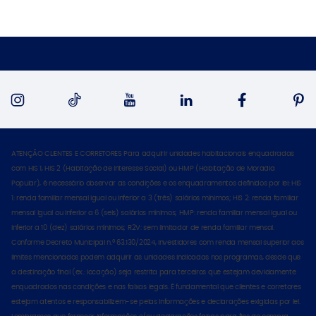
ATENÇÃO CLIENTES E CORRETORES Para adquirir unidades habitacionais enquadradas
com HIS 1, HIS 2 (Habitação de Interesse Social) ou HMP (Habitação de Moradia
Popular), é necessário observar as condições e os enquadramentos definidos por lei: HIS
1: renda familiar mensal igual ou inferior a 3 (três) salários mínimos; HIS 2: renda familiar
mensal igual ou inferior a 6 (seis) salários mínimos; HMP: renda familiar mensal igual ou
inferior a 10 (dez) salários mínimos; R2V: sem limitador de renda familiar mensal.
Conforme Decreto Municipal n.º 63.130/2024, investidores com renda mensal superior aos
limites mencionados podem adquirir as unidades indicadas nos programas, desde que
a destinação final (ex.: locação) seja restrita para terceiros que estejam devidamente
enquadrados nas condições e nas faixas legais. É fundamental que clientes e corretores
estejam atentos e responsabilizem-se pelas informações e declarações exigidas por lei.