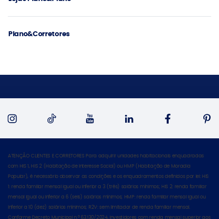
Plano&Corretores
ATENÇÃO CLIENTES E CORRETORES Para adquirir unidades habitacionais enquadradas
com HIS 1, HIS 2 (Habitação de Interesse Social) ou HMP (Habitação de Moradia
Popular), é necessário observar as condições e os enquadramentos definidos por lei: HIS
1: renda familiar mensal igual ou inferior a 3 (três) salários mínimos; HIS 2: renda familiar
mensal igual ou inferior a 6 (seis) salários mínimos; HMP: renda familiar mensal igual ou
inferior a 10 (dez) salários mínimos; R2V: sem limitador de renda familiar mensal.
Conforme Decreto Municipal n.º 63.130/2024, investidores com renda mensal superior aos