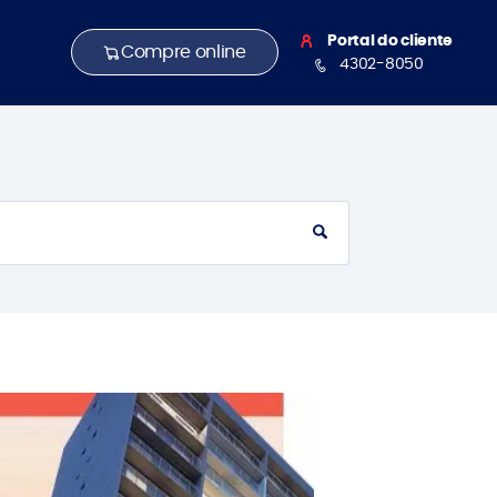
Portal do cliente
Compre online
4302-8050