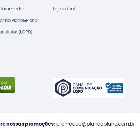
 fornecedor
Loja virtual
ar na Plano&Plano
o titular (LGPD)
a por
re nossas promoções:
promocao@planoeplano.com.br