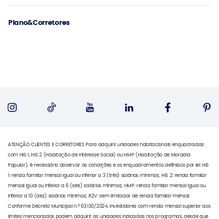
Plano&Corretores
ATENÇÃO CLIENTES E CORRETORES Para adquirir unidades habitacionais enquadradas
com HIS 1, HIS 2 (Habitação de Interesse Social) ou HMP (Habitação de Moradia
Popular), é necessário observar as condições e os enquadramentos definidos por lei: HIS
1: renda familiar mensal igual ou inferior a 3 (três) salários mínimos; HIS 2: renda familiar
mensal igual ou inferior a 6 (seis) salários mínimos; HMP: renda familiar mensal igual ou
inferior a 10 (dez) salários mínimos; R2V: sem limitador de renda familiar mensal.
Conforme Decreto Municipal n.º 63.130/2024, investidores com renda mensal superior aos
limites mencionados podem adquirir as unidades indicadas nos programas, desde que