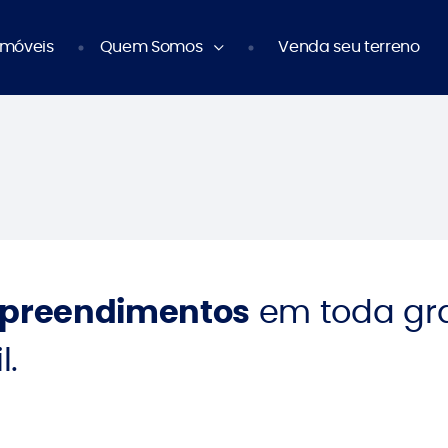
Imóveis
Quem Somos
Venda seu terreno
mpreendimentos
em toda gr
l.