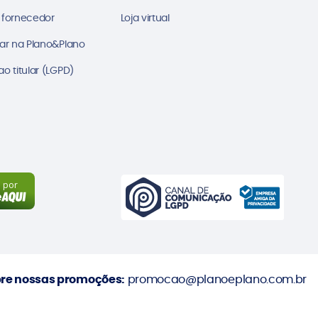
 fornecedor
Loja virtual
ar na Plano&Plano
o titular (LGPD)
a por
re nossas promoções:
promocao@planoeplano.com.br