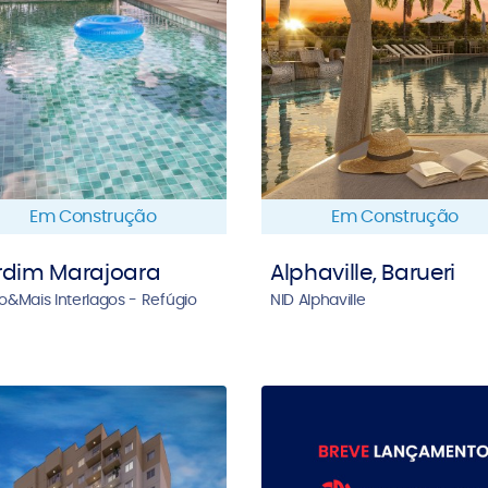
Em Construção
Em Construção
rdim Marajoara
Alphaville, Barueri
o&Mais Interlagos - Refúgio
NID Alphaville