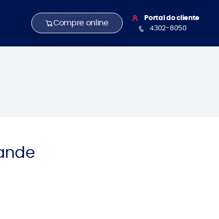
Portal do cliente
Compre online
4302-8050
ande