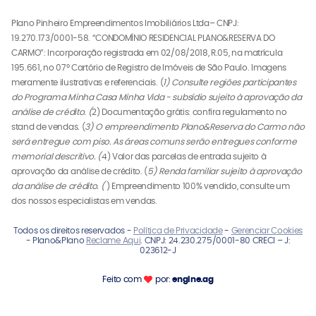
Plano Pinheiro Empreendimentos Imobiliários Ltda– CNPJ:
19.270.173/0001-58. “CONDOMÍNIO RESIDENCIAL PLANO&RESERVA DO
CARMO”: Incorporação registrada em 02/08/2018, R.05, na matrícula
195.661, no 07º Cartório de Registro de Imóveis de São Paulo. Imagens
meramente ilustrativas e referenciais. (
1) Consulte regiões participantes
do Programa Minha Casa Minha Vida - subsídio sujeito à aprovação da
análise de crédito. (
2) Documentação grátis: confira regulamento no
stand de vendas. (
3) O empreendimento Plano&Reserva do Carmo não
será entregue com piso. As áreas comuns serão entregues conforme
memorial descritivo. (
4) Valor das parcelas de entrada sujeito à
aprovação da análise de crédito. (
5) Renda familiar sujeito à aprovação
da análise de crédito. (
) Empreendimento 100% vendido, consulte um
dos nossos especialistas em vendas.
Todos os direitos reservados -
Política de Privacidade
-
Gerenciar Cookies
- Plano&Plano
Reclame Aqui
. CNPJ: 24.230.275/0001-80 CRECI – J:
023612-J
Feito com
por:
engine.ag