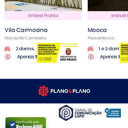
Imóvel Pronto
Imóvel 
Vila Carmosina
Mooca
Plano&Vila Carmosina
Plano&Mooca
2 dorms.
1 e 2 dorms.
Apenas
Sob consulta
Apenas
Sob
Verificada por