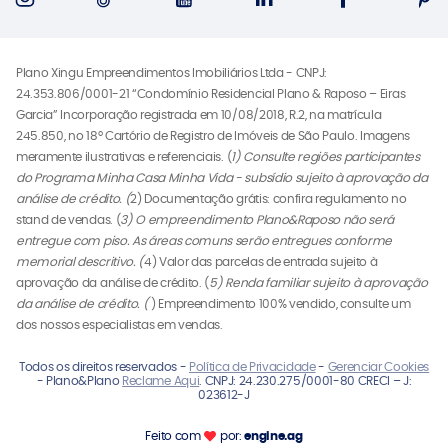
Plano Xingu Empreendimentos Imobiliários Ltda - CNPJ:
24.353.806/0001-21 “Condomínio Residencial Plano & Raposo – Eiras
Garcia” Incorporação registrada em 10/08/2018, R.2, na matrícula
245.850, no 18º Cartório de Registro de Imóveis de São Paulo. Imagens
meramente ilustrativas e referenciais. (
1) Consulte regiões participantes
do Programa Minha Casa Minha Vida - subsídio sujeito à aprovação da
análise de crédito. (
2) Documentação grátis: confira regulamento no
stand de vendas. (
3) O empreendimento Plano&Raposo não será
entregue com piso. As áreas comuns serão entregues conforme
memorial descritivo. (
4) Valor das parcelas de entrada sujeito à
aprovação da análise de crédito. (
5) Renda familiar sujeito à aprovação
da análise de crédito. (
) Empreendimento 100% vendido, consulte um
dos nossos especialistas em vendas.
Todos os direitos reservados -
Política de Privacidade
-
Gerenciar Cookies
- Plano&Plano
Reclame Aqui
. CNPJ: 24.230.275/0001-80 CRECI – J:
023612-J
Feito com
por:
engine.ag