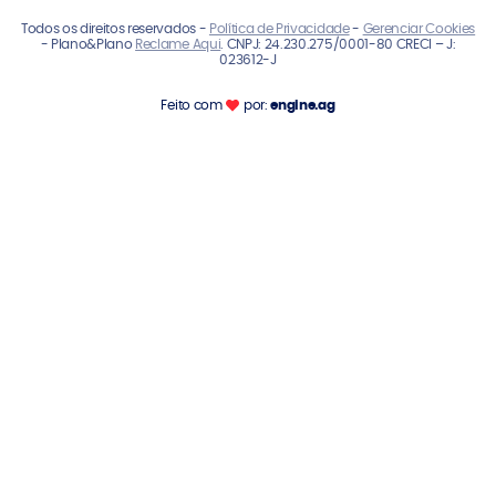
Todos os direitos reservados -
Política de Privacidade
-
Gerenciar Cookies
- Plano&Plano
Reclame Aqui
. CNPJ: 24.230.275/0001-80 CRECI – J:
023612-J
Feito com
por:
engine.ag