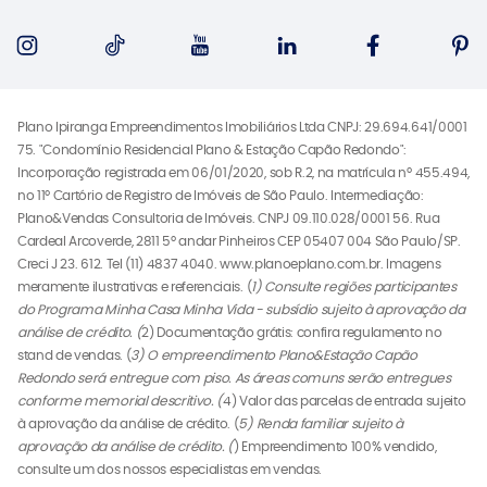
Plano Ipiranga Empreendimentos Imobiliários Ltda CNPJ: 29.694.641/0001
75. "Condomínio Residencial Plano & Estação Capão Redondo":
Incorporação registrada em 06/01/2020, sob R.2, na matrícula nº 455.494,
no 11º Cartório de Registro de Imóveis de São Paulo. Intermediação:
Plano&Vendas Consultoria de Imóveis. CNPJ 09.110.028/0001 56. Rua
Cardeal Arcoverde, 2811 5º andar Pinheiros CEP 05407 004 São Paulo/SP.
Creci J 23. 612. Tel (11) 4837 4040. www.planoeplano.com.br. Imagens
meramente ilustrativas e referenciais. (
1) Consulte regiões participantes
do Programa Minha Casa Minha Vida - subsídio sujeito à aprovação da
análise de crédito. (
2) Documentação grátis: confira regulamento no
stand de vendas. (
3) O empreendimento Plano&Estação Capão
Redondo será entregue com piso. As áreas comuns serão entregues
conforme memorial descritivo. (
4) Valor das parcelas de entrada sujeito
à aprovação da análise de crédito. (
5) Renda familiar sujeito à
aprovação da análise de crédito. (
) Empreendimento 100% vendido,
consulte um dos nossos especialistas em vendas.