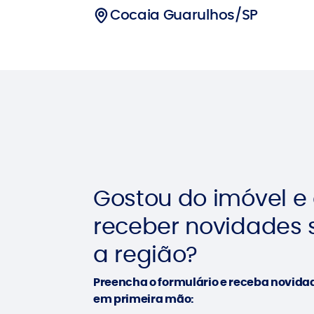
Cocaia Guarulhos/SP
Gostou do imóvel e
receber novidades 
a região?
Preencha o formulário e receba novida
em primeira mão: