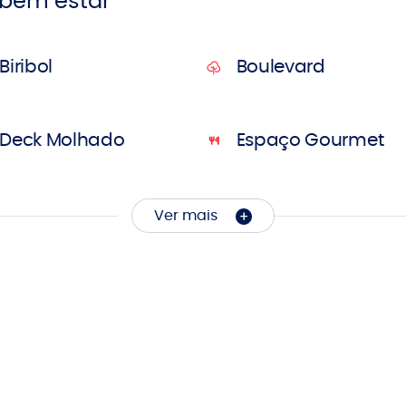
 bem estar
Biribol
Boulevard
Deck Molhado
Espaço Gourmet
Ver mais