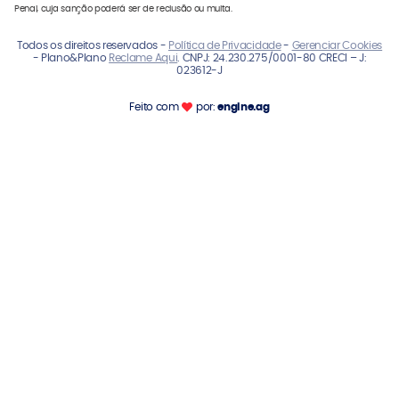
Penal, cuja sanção poderá ser de reclusão ou multa.
Todos os direitos reservados -
Política de Privacidade
-
Gerenciar Cookies
- Plano&Plano
Reclame Aqui
. CNPJ: 24.230.275/0001-80 CRECI – J:
023612-J
Feito com
por:
engine.ag