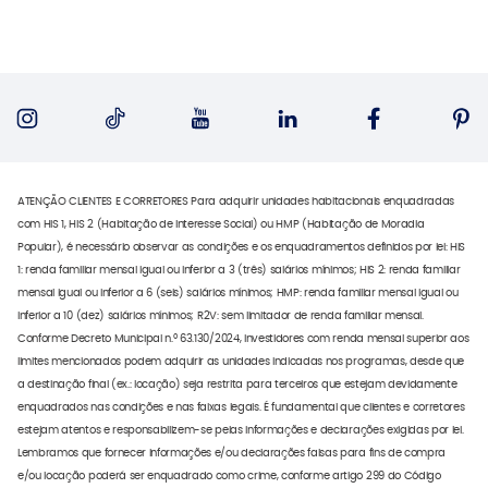
ATENÇÃO CLIENTES E CORRETORES Para adquirir unidades habitacionais enquadradas
com HIS 1, HIS 2 (Habitação de Interesse Social) ou HMP (Habitação de Moradia
Popular), é necessário observar as condições e os enquadramentos definidos por lei: HIS
1: renda familiar mensal igual ou inferior a 3 (três) salários mínimos; HIS 2: renda familiar
mensal igual ou inferior a 6 (seis) salários mínimos; HMP: renda familiar mensal igual ou
inferior a 10 (dez) salários mínimos; R2V: sem limitador de renda familiar mensal.
Conforme Decreto Municipal n.º 63.130/2024, investidores com renda mensal superior aos
limites mencionados podem adquirir as unidades indicadas nos programas, desde que
a destinação final (ex.: locação) seja restrita para terceiros que estejam devidamente
enquadrados nas condições e nas faixas legais. É fundamental que clientes e corretores
estejam atentos e responsabilizem-se pelas informações e declarações exigidas por lei.
Lembramos que fornecer informações e/ou declarações falsas para fins de compra
e/ou locação poderá ser enquadrado como crime, conforme artigo 299 do Código