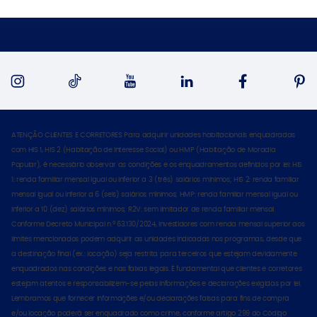
ATENÇÃO CLIENTES E CORRETORES Para adquirir unidades habitacionais enquadradas
com HIS 1, HIS 2 (Habitação de Interesse Social) ou HMP (Habitação de Moradia
Popular), é necessário observar as condições e os enquadramentos definidos por lei: HIS
1: renda familiar mensal igual ou inferior a 3 (três) salários mínimos; HIS 2: renda familiar
mensal igual ou inferior a 6 (seis) salários mínimos; HMP: renda familiar mensal igual ou
inferior a 10 (dez) salários mínimos; R2V: sem limitador de renda familiar mensal.
Conforme Decreto Municipal n.º 63.130/2024, investidores com renda mensal superior aos
limites mencionados podem adquirir as unidades indicadas nos programas, desde que
a destinação final (ex.: locação) seja restrita para terceiros que estejam devidamente
enquadrados nas condições e nas faixas legais. É fundamental que clientes e corretores
estejam atentos e responsabilizem-se pelas informações e declarações exigidas por lei.
Lembramos que fornecer informações e/ou declarações falsas para fins de compra
e/ou locação poderá ser enquadrado como crime, conforme artigo 299 do Código