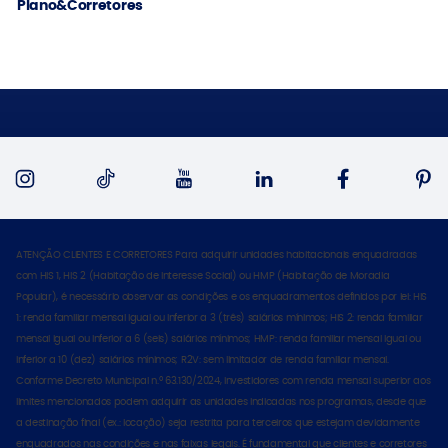
Plano&Corretores
ATENÇÃO CLIENTES E CORRETORES Para adquirir unidades habitacionais enquadradas
com HIS 1, HIS 2 (Habitação de Interesse Social) ou HMP (Habitação de Moradia
Popular), é necessário observar as condições e os enquadramentos definidos por lei: HIS
1: renda familiar mensal igual ou inferior a 3 (três) salários mínimos; HIS 2: renda familiar
mensal igual ou inferior a 6 (seis) salários mínimos; HMP: renda familiar mensal igual ou
inferior a 10 (dez) salários mínimos; R2V: sem limitador de renda familiar mensal.
Conforme Decreto Municipal n.º 63.130/2024, investidores com renda mensal superior aos
limites mencionados podem adquirir as unidades indicadas nos programas, desde que
a destinação final (ex.: locação) seja restrita para terceiros que estejam devidamente
enquadrados nas condições e nas faixas legais. É fundamental que clientes e corretores