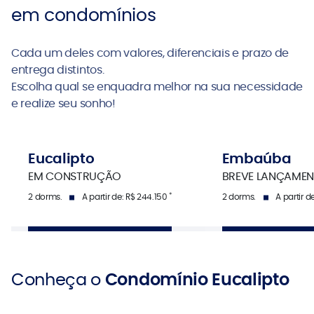
em condomínios
Cada um deles com valores, diferenciais e prazo de
entrega distintos.
Escolha qual se enquadra melhor na sua necessidade
e realize seu sonho!
Eucalipto
Embaúba
EM CONSTRUÇÃO
BREVE LANÇAME
*
2 dorms.
A partir de: R$ 244.150
2 dorms.
A partir 
Conheça o
Condomínio Eucalipto