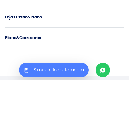
Lojas Plano&Plano
Plano&Corretores
Simular financiamento
“CONDOMÍNIO RESIDENCIAL PLANO & MAIS BUTANTÃ” - PLANO COLORADO
EMPREENDIMENTOS IMOBILIÁRIOS LTDA, inscrita no CNPJ/MF sob nº
29.685.615/0001-80. Alvará de Aprovação e Execução de Edificação
Nova nº 42982-24-SP-ALV, publicado em 01/09/2025, apenso ao