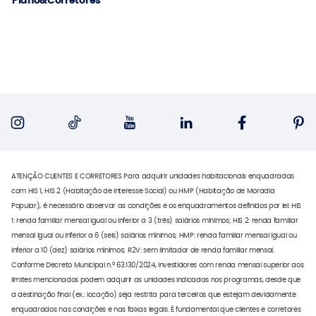
Plano&Corretores
ATENÇÃO CLIENTES E CORRETORES Para adquirir unidades habitacionais enquadradas
com HIS 1, HIS 2 (Habitação de Interesse Social) ou HMP (Habitação de Moradia
Popular), é necessário observar as condições e os enquadramentos definidos por lei: HIS
1: renda familiar mensal igual ou inferior a 3 (três) salários mínimos; HIS 2: renda familiar
mensal igual ou inferior a 6 (seis) salários mínimos; HMP: renda familiar mensal igual ou
inferior a 10 (dez) salários mínimos; R2V: sem limitador de renda familiar mensal.
Conforme Decreto Municipal n.º 63.130/2024, investidores com renda mensal superior aos
limites mencionados podem adquirir as unidades indicadas nos programas, desde que
a destinação final (ex.: locação) seja restrita para terceiros que estejam devidamente
enquadrados nas condições e nas faixas legais. É fundamental que clientes e corretores