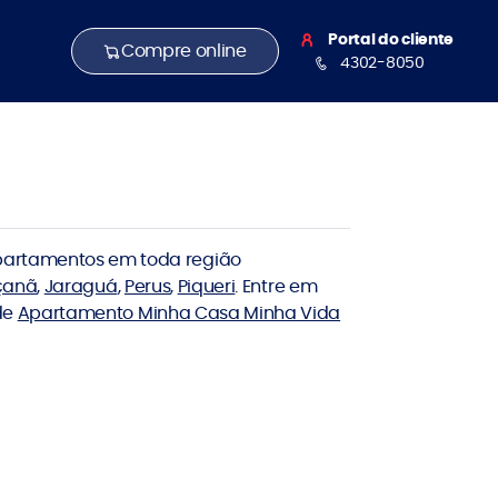
Portal do cliente
Compre online
4302-8050
partamentos em toda região
çanã
,
Jaraguá
,
Perus
,
Piqueri
. Entre em
 de
Apartamento Minha Casa Minha Vida