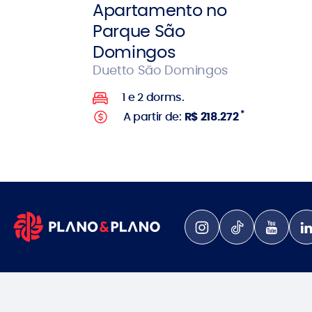
Apartamento no
Parque São
Domingos
Duetto São Domingos
1 e 2 dorms.
*
A partir de:
R$ 218.272