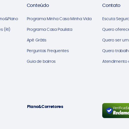
Conteúdo
Contato
ano&Plano
Programa Minha Casa Minha Vida
Escuta Segur
s (RI)
Programa Casa Paulista
Quero oferec
Apê Grátis
Quero ser um
Perguntas Frequentes
Quero trabalh
Guia de bairros
Atendimento a
Plano&Corretores
Verificad